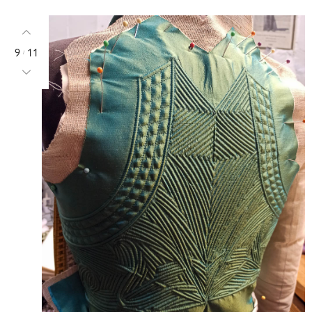
9
11
/