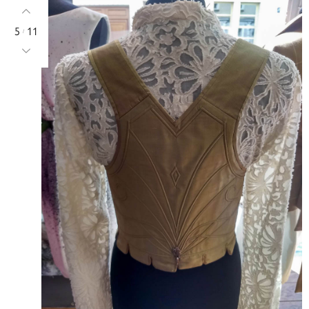
5
11
/