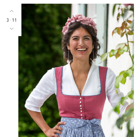
3
11
/