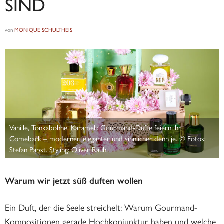
IND
von
MONIQUE SCHULTHEIS
Vanille, Tonkabohne, Karamell: Gourmand-Düfte feiern ihr
Comeback – moderner, eleganter und sinnlicher denn je. © Fotos:
Stefan Pabst. Styling: Oliver Rauh.
Warum wir jetzt süß duften wollen
Ein Duft, der die Seele streichelt: Warum Gourmand-
Kompositionen gerade Hochkonjunktur haben und welche