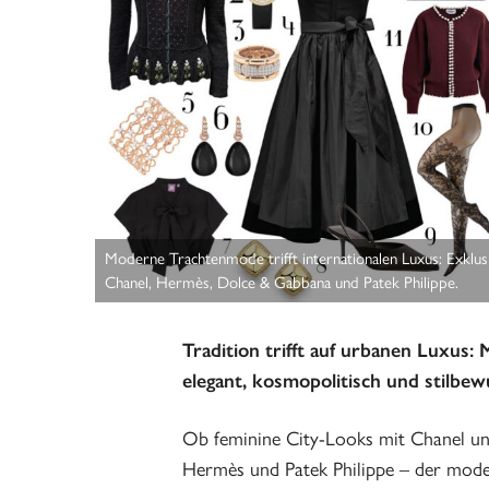
Moderne Trachtenmode trifft internationalen Luxus: Exklu
Chanel, Hermès, Dolce & Gabbana und Patek Philippe.
Tradition trifft auf urbanen Luxus:
elegant, kosmopolitisch und stilbew
Ob feminine City-Looks mit Chanel u
Hermès und Patek Philippe – der mode