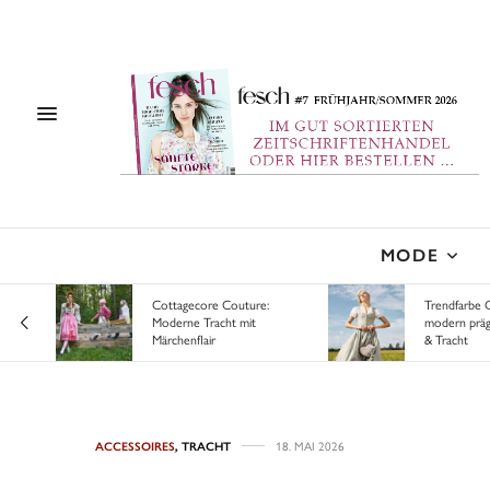
MODE
es
Cottagecore Couture:
Trendfarbe 
ägt
Moderne Tracht mit
modern prä
Märchenflair
& Tracht
ACCESSOIRES
,
TRACHT
18. MAI 2026