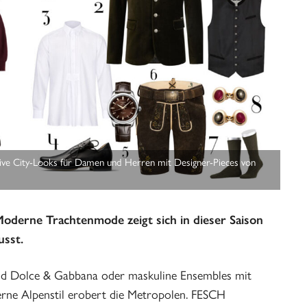
sive City-Looks für Damen und Herren mit Designer-Pieces von
 Moderne Trachtenmode zeigt sich in dieser Saison
usst.
nd Dolce & Gabbana oder maskuline Ensembles mit
rne Alpenstil erobert die Metropolen. FESCH