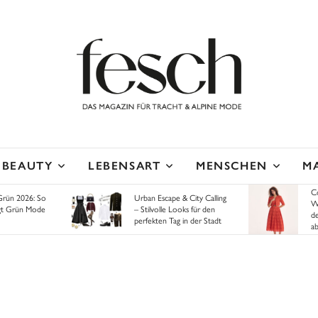
BEAUTY
LEBENSART
MENSCHEN
M
Co
Grün 2026: So
Urban Escape & City Calling
Wa
gt Grün Mode
– Stilvolle Looks für den
de
perfekten Tag in der Stadt
ab