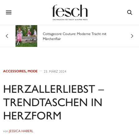
er
Cottagecore Couture: Moderne Tracht mit
Märchenflair
ACCESSOIRES
,
MODE
23. MÄRZ 2024
HERZALLERLIEBST –
TRENDTASCHEN IN
HERZFORM
von
JESSICA HABERL