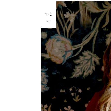
1
2
/