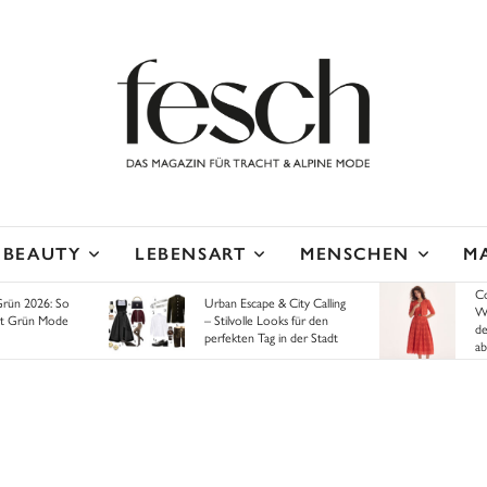
BEAUTY
LEBENSART
MENSCHEN
M
Co
Grün 2026: So
Urban Escape & City Calling
Wa
gt Grün Mode
– Stilvolle Looks für den
de
perfekten Tag in der Stadt
ab