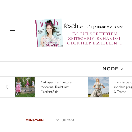
MODE
es
Cottagecore Couture:
Trendfarbe 
ägt
Moderne Tracht mit
modern prä
Märchenflair
& Tracht
MENSCHEN
20. JULI 2024